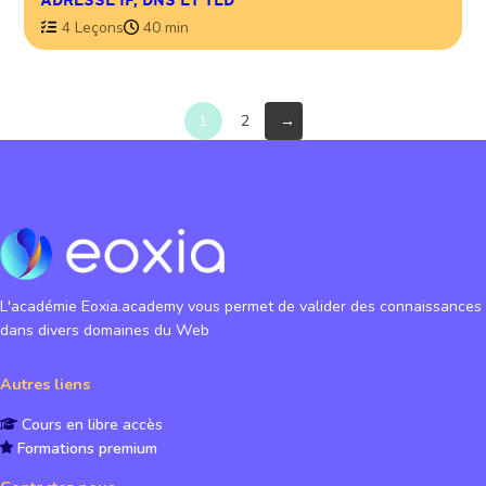
4 Leçons
40 min
1
2
→
L'académie Eoxia.academy vous permet de valider des connaissances
dans divers domaines du Web
Autres liens
Cours en libre accès
Formations premium