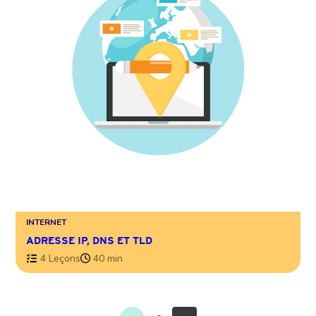
INTERNET
ADRESSE IP, DNS ET TLD
4 Leçons
40 min