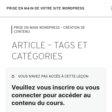
PRISE EN MAIN DE VOTRE SITE WORDPRESS
PRISE EN MAIN WORDPRESS – CRÉATION DE
PRISE EN MAIN WORDPRESS – LE
CONTENU
TABLEAU DE BORD
ARTICLE – TAGS ET
5 leçons
PRISE EN MAIN WORDPRESS –
CATÉGORIES
CRÉATION DE CONTENU
Article – Création et paramétrage
VOUS N’AVEZ PAS ACCÈS À CETTE LEÇON
Article – Tags et catégories
Veuillez vous inscrire ou vous
Page – Création et paramétrage
connecter pour accéder au
Page – Publication
contenu du cours.
Page – hiérarchie