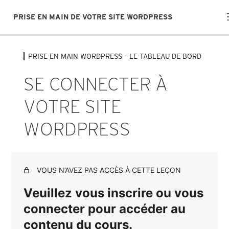
PRISE EN MAIN DE VOTRE SITE WORDPRESS
PRISE EN MAIN WORDPRESS – LE TABLEAU DE BORD
PRISE EN MAIN WORDPRESS – LE
TABLEAU DE BORD
SE CONNECTER À
Se connecter à votre site WordPress
VOTRE SITE
J'ai oublié mon mot de passe
WORDPRESS
Naviguer dans le tableau de bord
Les thèmes
VOUS N’AVEZ PAS ACCÈS À CETTE LEÇON
Les extensions
Veuillez vous inscrire ou vous
PRISE EN MAIN WORDPRESS –
connecter pour accéder au
CRÉATION DE CONTENU
contenu du cours.
5 leçons